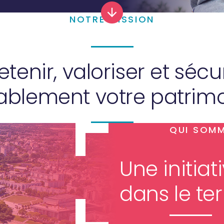
NOTRE MISSION
etenir, valoriser et sécu
ablement votre patrimo
QUI SOM
Une initia
dans le ter