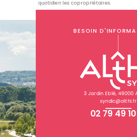
quotidien les copropriétaires.
BESOIN D'INFORMA
3 Jardin Eblé, 49000
syndic@althi.fr
02 79 49 10