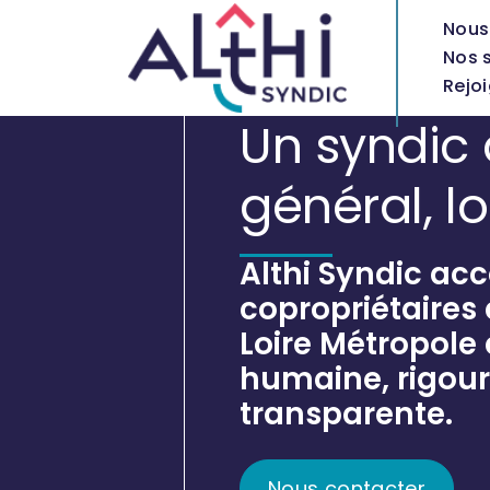
Nous
Nos 
Rejo
ALTHI SYNDIC
Un syndic 
général, l
Althi Syndic a
copropriétaires 
Loire Métropole
humaine, rigour
transparente.
Nous contacter