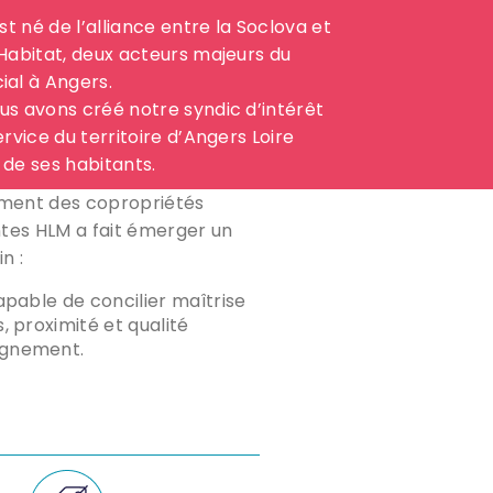
st né de l’alliance entre la Soclova et
Habitat, deux acteurs majeurs du
ial à Angers.
us avons créé notre syndic d’intérêt
ervice du territoire d’Angers Loire
de ses habitants.
ment des copropriétés
ntes HLM a fait émerger un
n :
apable de concilier maîtrise
, proximité et qualité
gnement.