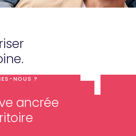
riser
ine.
MES-NOUS ?
tive ancrée
ritoire