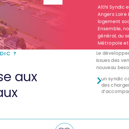
Althi Syndic e
Angers Loire 
logement soc
Ensemble, no
général, au s
Métropole et 
DIC ?
Le développe
issues des ve
nouveau besoi
se aux
un syndic c
des charges
aux
d’accompa