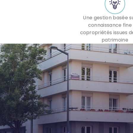
Une gestion basée s
connaissance fine
copropriétés issues d
patrimoine