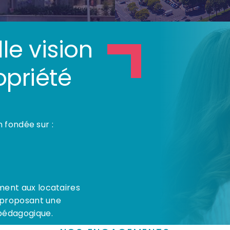
le vision
opriété
n fondée sur :
ent aux locataires
 proposant une
pédagogique.