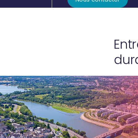
Entr
dur