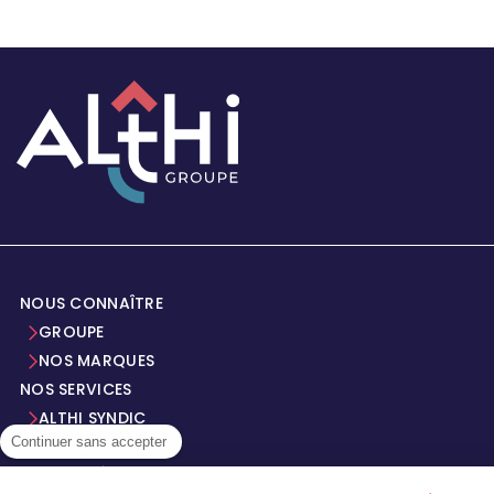
NOUS CONNAÎTRE
GROUPE
NOS MARQUES
NOS SERVICES
ALTHI SYNDIC
Continuer sans accepter
REJOIGNEZ-NOUS
ACTUALITÉS