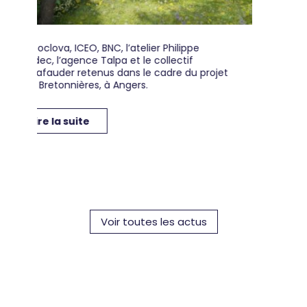
er Philippe
Ce mercredi 1er juin, Jeanne Behre-Rob
collectif
présidente d’Angers Loire habitat et Br
cadre du projet
Cailleau Vice-président du Jardin de
Cocagne Angevin ont signé une conve
de partenariat pour la mise en...
Lire la suite
Voir toutes les actus