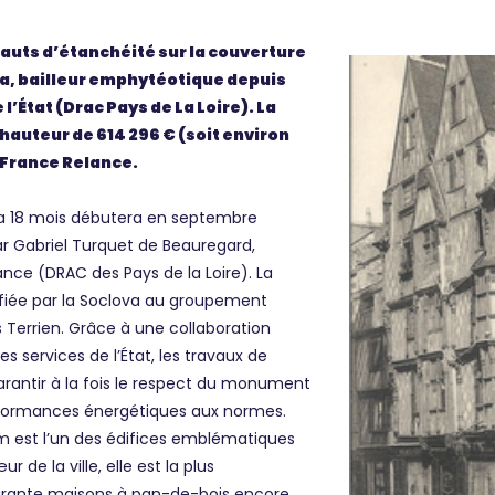
auts d’étanchéité sur la couverture
va, bailleur emphytéotique depuis
 l’État (Drac Pays de La Loire). La
hauteur de 614 296 € (soit environ
n France Relance.
ra 18 mois débutera en septembre
par Gabriel Turquet de Beauregard,
nce (DRAC des Pays de la Loire). La
fiée par la Soclova au groupement
s Terrien. Grâce à une collaboration
s services de l’État, les travaux de
arantir à la fois le respect du monument
erformances énergétiques aux normes.
m est l’un des édifices emblématiques
r de la ville, elle est la plus
arante maisons à pan-de-bois encore