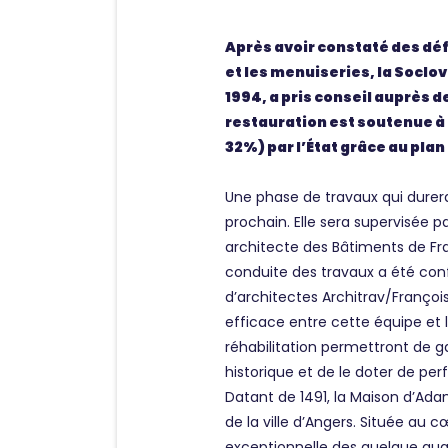
Après avoir constaté des déf
et les menuiseries, la Soclo
1994, a pris conseil auprès de
restauration est soutenue à 
32%) par l’État grâce au pla
Une phase de travaux qui dure
prochain. Elle sera supervisée 
architecte des Bâtiments de Fra
conduite des travaux a été con
d’architectes Architrav/Françoi
efficace entre cette équipe et le
réhabilitation permettront de g
historique et de le doter de p
Datant de 1491, la Maison d’Ada
de la ville d’Angers. Située au cœu
exceptionnelle des quelque qu